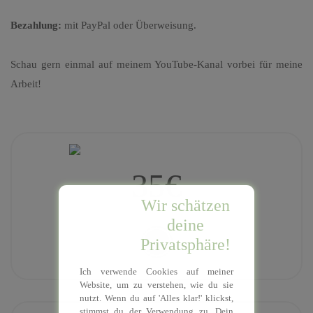
Bezahlung:
mit PayPal oder Überweisung.
Schau gern einmal auf meinem YouTube-Kanal vorbei für meine
Arbeit!
35€
Wir schätzen
deine
Privatsphäre!
Ich verwende Cookies auf meiner
Website, um zu verstehen, wie du sie
nutzt. Wenn du auf 'Alles klar!' klickst,
stimmst du der Verwendung zu. Dein