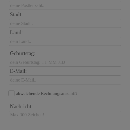
Stadt:
Land:
Geburtstag:
E-Mail:
abweichende Rechnungsanschrift
Nachricht: