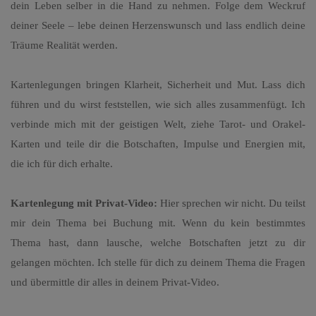
dein Leben selber in die Hand zu nehmen. Folge dem Weckruf
deiner Seele – lebe deinen Herzenswunsch und lass endlich deine
Träume Realität werden.
Kartenlegungen bringen Klarheit, Sicherheit und Mut. Lass dich
führen und du wirst feststellen, wie sich alles zusammenfügt. Ich
verbinde mich mit der geistigen Welt, ziehe Tarot- und Orakel-
Karten und teile dir die Botschaften, Impulse und Energien mit,
die ich für dich erhalte.
Kartenlegung mit Privat-Video:
Hier sprechen wir nicht. Du teilst
mir dein Thema bei Buchung mit. Wenn du kein bestimmtes
Thema hast, dann lausche, welche Botschaften jetzt zu dir
gelangen möchten. Ich stelle für dich zu deinem Thema die Fragen
und übermittle dir alles in deinem Privat-Video.