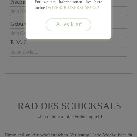
Nachname:
Für weitere Informationen lies bitte
meine
DATENSCHUTZERKLÄRUNG
!
Geburtstag:
E-Mail:
RAD DES SCHICKSALS
...ich nehme an der Verlosung teil!
Nimm teil an der wöchentlichen Verlosung! Jede Woche hast du