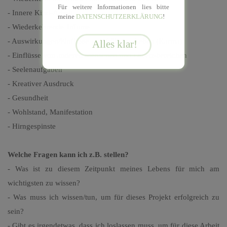
Für weitere Informationen lies bitte
- Innere Kind-Arbeit
meine
DATENSCHUTZERKLÄRUNG
!
- Wiederkehrende Träume
- Auswirkungen/Einflüsse von früheren Leben (Karma)
- Einflüsse von anderen Menschen und Lebensbereichen
- Seelenaufgaben
- Kreativer Ausdruck
- Gesundheit
- Wohlstand, Manifestation
- Hirngespinste
Welche Fragen kann ich z.B. stellen?
- Was ist zu diesem Zeitpunkt meines Lebens für mich am
wichtigsten zu wissen?
- Was muss ich wissen/tun, um für dieses Projekt erfolgreich zu
sein?
- Gibt es irgendetwas, dass ich loslassen muss, um für diese Arbeit